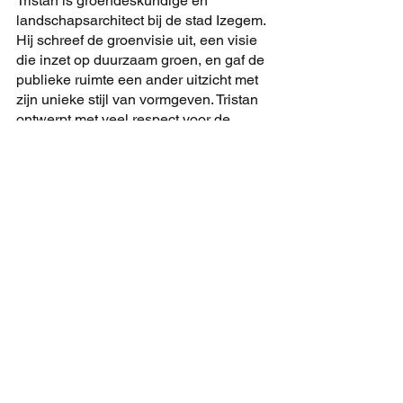
Tristan is groendeskundige en 
landschapsarchitect bij de stad Izegem. 
Hij schreef de groenvisie uit, een visie 
die inzet op duurzaam groen, en gaf de 
publieke ruimte een ander uitzicht met 
zijn unieke stijl van vormgeven. Tristan 
ontwerpt met veel respect voor de 
natuur en de ruimte rond zich. Hij heeft 
ervaring in het ontwikkelen van 
duurzame speelweefsels en 
speelnatuur. Daarnaast is hij sterk in 
het verweven van natuur met 
ontmoetingsruimtes. 
Hij bouwt met Making Space zijn eigen 
landschapsarchitectenbureau uit en 
staat bekend om zijn ecologische 
aanpak. 
Eline Charles: