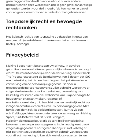
geen zeggenschap heeft over de inhoud of over andere
kenmerken van deze websites en kan in geen geval aansprakelijk
gehouden worden voor de inhoud of de kenmerken ervan of
voor enige andere vorm van schade door het gebruik ervan.
Toepasselijk recht en bevoegde
rechtbanken
Het Belgisch recht is van toepassing op deze site. In geval van
een geschil zijn enkel de rechtbanken van het arrondissement
Kortrijk bevoegd.
Privacybeleid
Making Space hecht belang aan uw privacy. In geval de
gebruiker van de website om persoonlijke informatie gevraagd
wordt: De verantwoordelijke voor de verwerking, zijnde Check
The Process respecteert de Belgische wet van 8 december 1992
met betrekking tot de bescherming van het privéleven in de
verwerking van de persoonlijke gegevens.
De door u
meegedeelde persoonsgegevens zullen gebruikt worden voor
volgende doeleinden: ons klantenbeheer, verwerking van
bestelling, versturen van nieuwsbrieven, om u op de hoogte te
houden van onze activiteiten, reclame- of
marketingdoeleinden, … U beschikt over een wettelijk recht op
inzage en eventuele correctie van uw persoonsgegevens. Mits
bewijs van identiteit (kopie identiteitskaart) kunt u via een
schriftelijke, gedateerde en ondertekende aanvraag aan Making
Space, Sint-Pietersstraat 58 8880 Ledegem,
Hallo@makingspace.be
, gratis de schriftelijke mededeling
bekomen van uw persoonsgegevens. Indien nodig kunt u ook
vragen de gegevens te corrigeren die onjuist, niet volledig of
niet pertinent zouden zijn. In geval van gebruik van gegevens
voor direct marketing: U kan zich kosteloos verzetten tegen