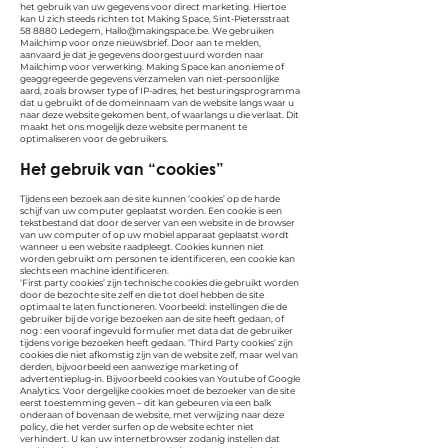
het gebruik van uw gegevens voor direct marketing. Hiertoe
kan U zich steeds richten tot Making Space, Sint-Pietersstraat
58 8880 Ledegem,
Hallo@makingspace.be
. We gebruiken
Mailchimp voor onze nieuwsbrief. Door aan te melden,
aanvaard je dat je gegevens doorgestuurd worden naar
Mailchimp voor verwerking.
Making Space kan anonieme of
geaggregeerde gegevens verzamelen van niet-persoonlijke
aard, zoals browser type of IP-adres, het besturingsprogramma
dat u gebruikt of de domeinnaam van de website langs waar u
naar deze website gekomen bent, of waarlangs u die verlaat. Dit
maakt het ons mogelijk deze website permanent te
optimaliseren voor de gebruikers.
Het gebruik van “cookies”
Tijdens een bezoek aan de site kunnen ‘cookies’ op de harde
schijf van uw computer geplaatst worden. Een cookie is een
tekstbestand dat door de server van een website in de browser
van uw computer of op uw mobiel apparaat geplaatst wordt
wanneer u een website raadpleegt. Cookies kunnen niet
worden gebruikt om personen te identificeren, een cookie kan
slechts een machine identificeren.
‘First party cookies’ zijn technische cookies die gebruikt worden
door de bezochte site zelf en die tot doel hebben de site
optimaal te laten functioneren. Voorbeeld: instellingen die de
gebruiker bij de vorige bezoeken aan de site heeft gedaan, of
nog : een vooraf ingevuld formulier met data dat de gebruiker
tijdens vorige bezoeken heeft gedaan.
‘Third Party cookies’ zijn
cookies die niet afkomstig zijn van de website zelf, maar wel van
derden, bijvoorbeeld een aanwezige marketing of
advertentieplug-in. Bijvoorbeeld cookies van Youtube of Google
Analytics. Voor dergelijke cookies moet de bezoeker van de site
eerst toestemming geven – dit kan gebeuren via een balk
onderaan of bovenaan de website, met verwijzing naar deze
policy, die het verder surfen op de website echter niet
verhindert.
U kan uw internetbrowser zodanig instellen dat