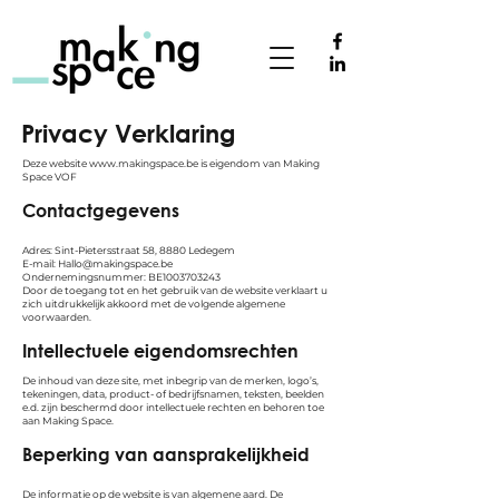
Privacy Verklaring
Deze website
www.makingspace.be
is eigendom van Making
Space VOF
Contactgegevens
Adres: Sint-Pietersstraat 58, 8880 Ledegem
E-mail: Hallo@makingspace.be
Ondernemingsnummer: BE1003703243
Door de toegang tot en het gebruik van de website verklaart u
zich uitdrukkelijk akkoord met de volgende algemene
voorwaarden.
Intellectuele eigendomsrechten
De inhoud van deze site, met inbegrip van de merken, logo’s,
tekeningen, data, product- of bedrijfsnamen, teksten, beelden
e.d. zijn beschermd door intellectuele rechten en behoren toe
aan Making Space.
Beperking van aansprakelijkheid
De informatie op de website is van algemene aard. De