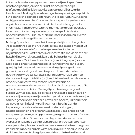
informatie is niet aangepast aan persoonlijke of specifieke
omstandigheden, en kan dus niet als een persoonlijk,
professioneel of juridisch advies aan de gebruiker worden
beschouwd. Making Space
levert grote inspanningen opdat de
ter beschikking gestelde informatie volledig, juist, nauwkeurig
en bijgewerkt zou zijn. Ondanks deze inspanningen kunnen
onjuistheden zich voordoen in de ter beschikking gestelde
informatie. Indien de verstrekte informatie onjuistheden zou
bevatten of indien bepaalde informatie op of via de site
onbeschikbaar
zou zijn, zal Making Space inspanning leveren
om dit zo snel mogelijk recht te zetten.
Making Space kan evenwel niet aansprakelijk worden gesteld
voor rechtstreekse of onrechtstreekse schade die ontstaat uit
het gebruik van de informatie op deze site. Indien u
onjuistheden zou vaststellen in de informatie die via de site ter
beschikking wordt gesteld, kan u de beheerder van de site
contacteren. De inhoud van de site (links inbegrepen) kan te
allen tijde zonder aankondiging of kennisgeving aangepast,
gewijzigd of aangevuld worden. Making Space geeft geen
garanties voor de goede werking van de website en kan op
geen enkele wijze aansprakelijk gehouden worden voor een
slechte werking of tijdelijke (on)beschikbaarheid van de website
of voor enige vorm van schade, rechtstreekse of
onrechtstreekse, die zou voortvloeien uit de toegang tot of het
gebruik van de website. Making Space kan in geen geval
tegenover wie dan ook, op directe of indirecte, bijzondere of
andere wijze aansprakelijk worden gesteld voor schade te wijten
aan het gebruik van deze site of van een andere, inzonderheid
als gevolg van links of hyperlinks, met inbegrip, zonder
beperking, van alle verliezen, werkonderbrekingen,
beschadiging van programma’s of andere gegevens op het
computersysteem, van apparatuur, programmatuur of andere
van de gebruiker. De website kan hyperlinks bevatten naar
websites of pagina’s van derden, of daar onrechtstreeks naar
verwijzen. Het plaatsen van links naar deze websites of pagina’s
impliceert op geen enkele wijze een impliciete goedkeuring van
de inhoud ervan. Making Space verklaart uitdrukkelijk dat zij